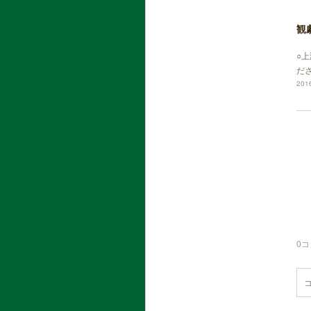
観
○
だ
2016
0
コ