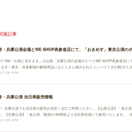
関連記事
形・兵庫公演会場とWE SHOP表参道店にて、「おきめす」東京公演の
ステ19th『お気に召すまま』の山形・兵庫公演の会場ロビーとWE SHOP表参道店
します！東京・本多劇場や劇場周辺にもたくさん掲示されたインパクト大のB2ポス
.11.09 10:59
形・兵庫公演 当日券販売情報
形・兵庫公演でも当日券の販売が決定！ぜひご利用ください。【山形公演】・各公演
す。【兵庫公演】・各公演、開演の1時間前より当日券売場にて販売いたします。・
.11.09 10:57