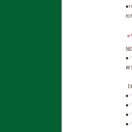
■
松
＜
N
■
​
【
■
■
■
■