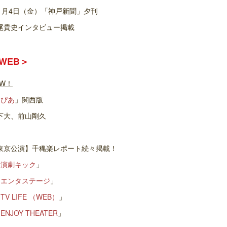
11月4日（金）「神戸新聞」夕刊
尾貴史インタビュー掲載
WEB＞
EW！
「
ぴあ
」関西版
柳下大、前山剛久
東京公演】千穐楽レポート続々掲載！
「
演劇キック
」
「
エンタステージ
」
「
TV LIFE （WEB）
」
「
ENJOY THEATER
」